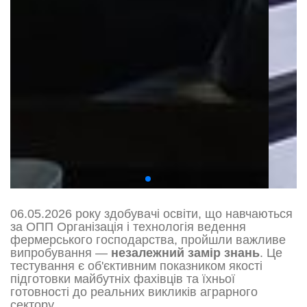
06.05.2026 року здобувачі освіти, що навчаються
за ОПП Організація і технологія ведення
фермерського господарства, пройшли важливе
випробування —
незалежний замір знань
. Це
тестування є об'єктивним показником якості
підготовки майбутніх фахівців та їхньої
готовності до реальних викликів аграрного
сектору.