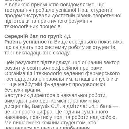
З великою приємністю повідомляємо, що
тестування пройшло успішно! Наші студенти
продемонстрували достатній рівень теоретичної
підготовки та практичного розуміння
технологічних процесів.
Середній бал по групі:
4,1
Рівень успішності:
Вище середнього показника,
що свідчить про системну роботу як студентів,
так і викладацького складу.
Цей результат підтверджує, що обраний вектор
розвитку освітньо-професійної програми
Організація і технологія ведення фермерського
господарства є правильним, а наші випускники
— це майбутній фундамент продовольчої
безпеки країни.
Заступник директора з навчальної роботи,
викладач циклової комісії агрономічних
дисциплін, Вакулік С.Л. відмітила: «4,1 бала —
це не просто цифра. Це години сумлінного
навчання, практик у полі та роботи над собою.
Ми пишаємося кожним студентом, хто
поставився до цього випробування