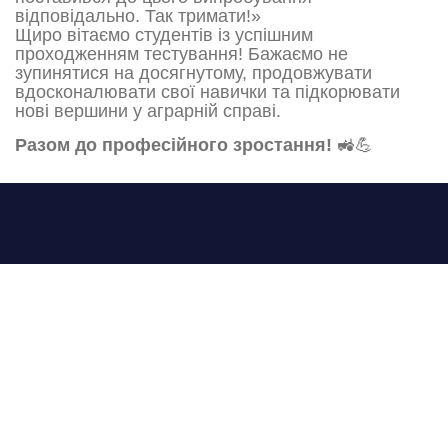
відповідально. Так тримати!»
Щиро вітаємо студентів із успішним
проходженням тестування! Бажаємо не
зупинятися на досягнутому, продовжувати
вдосконалювати свої навички та підкорювати
нові вершини у аграрній справі.
Разом до професійного зростання!
🚜💪
Відокремлений структурний підрозділ "Маслівський аграрний
фаховий коледж ім. П.Х. Гаркавого Білоцерківського