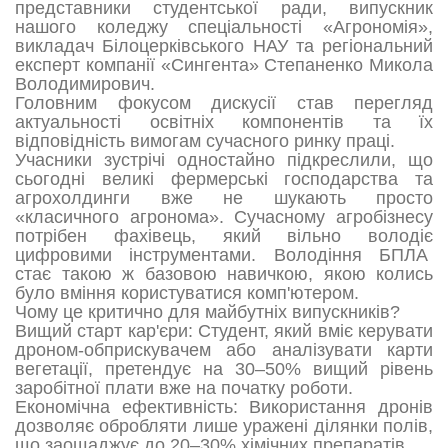
представники студентської ради, випускник
нашого коледжу спеціальності «Агрономія»,
викладач Білоцерківського НАУ та регіональний
експерт компанії «Сингента» Степаненко Микола
Володимирович.
Головним фокусом дискусії став перегляд
актуальності освітніх компонентів та їх
відповідність вимогам сучасного ринку праці.
Учасники зустрічі одностайно підкреслили, що
сьогодні великі фермерські господарства та
агрохолдинги вже не шукають просто
«класичного агронома». Сучасному агробізнесу
потрібен фахівець, який вільно володіє
цифровими інструментами. Володіння БПЛА
стає такою ж базовою навичкою, якою колись
було вміння користуватися комп'ютером.
Чому це критично для майбутніх випускників?
Вищий старт кар'єри: Студент, який вміє керувати
дроном-обприскувачем або аналізувати карти
вегетації, претендує на 30–50% вищий рівень
заробітної плати вже на початку роботи.
Економічна ефективність: Використання дронів
дозволяє обробляти лише уражені ділянки полів,
що заощаджує до 20–30% хімічних препаратів.