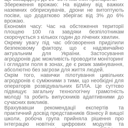
Збереження врожаю: На відміну від важких
наземних обприскувачів, дрони не витоптують
посіви, що додатково зберігає від 3% до 6%
врожаю.
Економія часу: Час на обстеження території
площею 100 га завдяки безпілотникам
скорочується з кількох годин до лічених хвилин.
Окрему увагу під час обговорення приділили
безпековому фактору, що є надзвичайно
актуальним для України. Застосування
агродронів дає можливість проводити моніторинг
і оглядати поля в зонах, де є ризик замінування,
абсолютно без загрози для життя людей.
Окрім того, навички пілотування цивільних
агродронів є суміжними з тими, що необхідні для
операторів розвідувальних БПЛА. Це суттєво
підвищує загальну технологічну грамотність
молоді та робить випускників адаптивними до
сучасних викликів.
Врахувавши рекомендації експертів та
практичний досвід представників бізнесу й вищої
школи, робоча група прийняла рішення про
інтеграцію новітніх цифрових модулів та