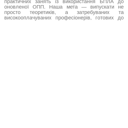
практичних занять із використання БПЛА до
оновленої ОПП. Наша мета — випускати не
просто теоретиків, а затребуваних та
високооплачуваних професіонерів, готових до
викликів сучасного смарт-агровиробництва.
Відокремлений структурний підрозділ "Маслівський аграрний
фаховий коледж ім. П.Х. Гаркавого Білоцерківського
національного аграрного університету"
Корисні посилання