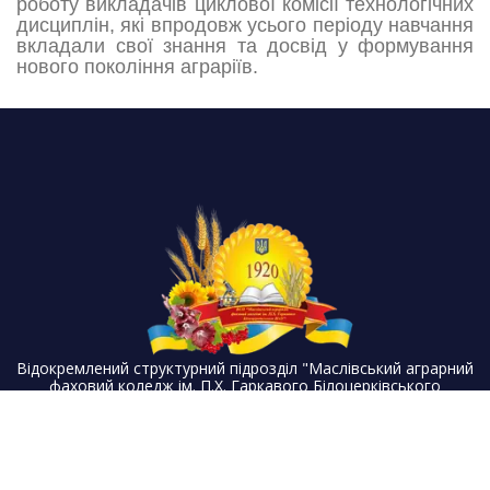
роботу викладачів циклової комісії технологічних
дисциплін, які впродовж усього періоду навчання
вкладали свої знання та досвід у формування
нового покоління аграріїв.
Відокремлений структурний підрозділ "Маслівський аграрний
фаховий коледж ім. П.Х. Гаркавого Білоцерківського
національного аграрного університету"
Корисні посилання