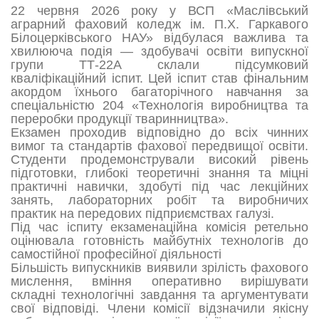
22 червня 2026 року у ВСП «Маслівський
аграрний фаховий коледж ім. П.Х. Гаркавого
Білоцерківського НАУ» відбулася важлива та
хвилююча подія — здобувачі освіти випускної
групи ТТ-22А склали підсумковий
кваліфікаційний іспит. Цей іспит став фінальним
акордом їхнього багаторічного навчання за
спеціальністю 204 «Технологія виробництва та
переробки продукції тваринництва».
Екзамен проходив відповідно до всіх чинних
вимог та стандартів фахової передвищої освіти.
Студенти продемонстрували високий рівень
підготовки, глибокі теоретичні знання та міцні
практичні навички, здобуті під час лекційних
занять, лабораторних робіт та виробничих
практик на передових підприємствах галузі.
Під час іспиту екзаменаційна комісія ретельно
оцінювала готовність майбутніх технологів до
самостійної професійної діяльності
Більшість випускників виявили зрілість фахового
мислення, вміння оперативно вирішувати
складні технологічні завдання та аргументувати
свої відповіді. Члени комісії відзначили якісну