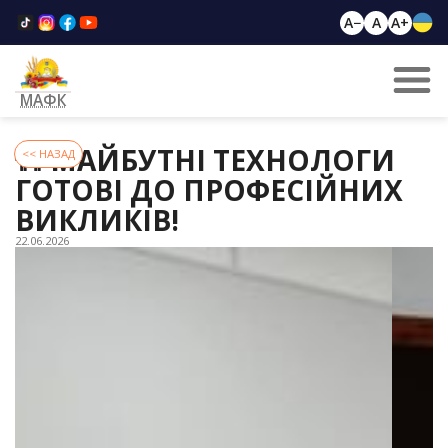
A−
A
A+
МАФК
🐄 МАЙБУТНІ ТЕХНОЛОГИ
<< НАЗАД
ГОТОВІ ДО ПРОФЕСІЙНИХ
ВИКЛИКІВ!
22.06.2026