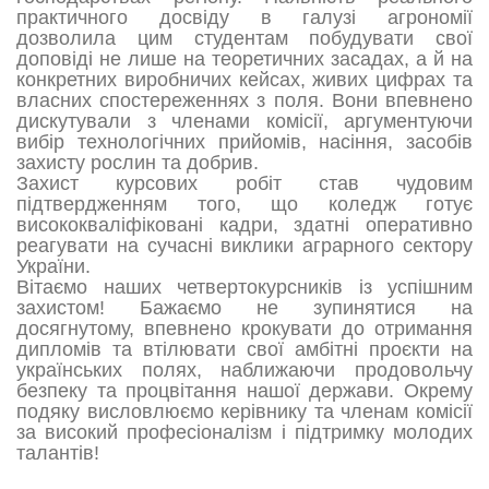
практичного досвіду в галузі агрономії
дозволила цим студентам побудувати свої
доповіді не лише на теоретичних засадах, а й на
конкретних виробничих кейсах, живих цифрах та
власних спостереженнях з поля. Вони впевнено
дискутували з членами комісії, аргументуючи
вибір технологічних прийомів, насіння, засобів
захисту рослин та добрив.
Захист курсових робіт став чудовим
підтвердженням того, що коледж готує
висококваліфіковані кадри, здатні оперативно
реагувати на сучасні виклики аграрного сектору
України.
Вітаємо наших четвертокурсників із успішним
захистом! Бажаємо не зупинятися на
досягнутому, впевнено крокувати до отримання
дипломів та втілювати свої амбітні проєкти на
українських полях, наближаючи продовольчу
безпеку та процвітання нашої держави. Окрему
подяку висловлюємо керівнику та членам комісії
за високий професіоналізм і підтримку молодих
талантів!