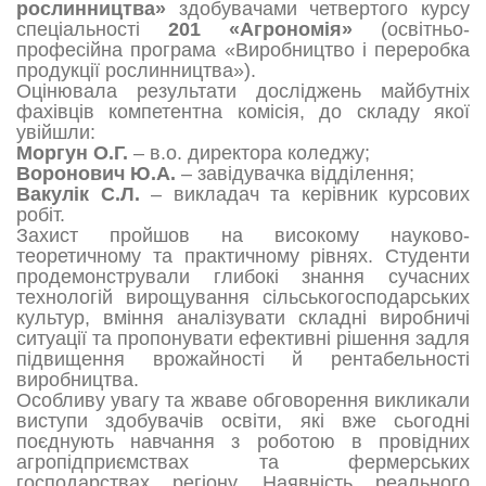
рослинництва»
здобувачами четвертого курсу
спеціальності
201 «Агрономія»
(освітньо-
професійна програма «Виробництво і переробка
продукції рослинництва»).
Оцінювала результати досліджень майбутніх
фахівців компетентна комісія, до складу якої
увійшли:
Моргун О.Г.
– в.о. директора коледжу;
Воронович Ю.А.
– завідувачка відділення;
Вакулік С.Л.
– викладач та керівник курсових
робіт.
Захист пройшов на високому науково-
теоретичному та практичному рівнях. Студенти
продемонстрували глибокі знання сучасних
технологій вирощування сільськогосподарських
культур, вміння аналізувати складні виробничі
ситуації та пропонувати ефективні рішення задля
підвищення врожайності й рентабельності
виробництва.
Особливу увагу та жваве обговорення викликали
виступи здобувачів освіти, які вже сьогодні
поєднують навчання з роботою в провідних
агропідприємствах та фермерських
господарствах регіону. Наявність реального