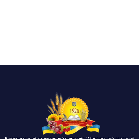
Відокремлений структурний підрозділ "Маслівський аграрний