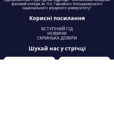
фаховий коледж ім. П.Х. Гаркавого Білоцерківського
національного аграрного університету"
Корисні посилання
ВСТУПНИЙ ГІД
НОВИНИ
СКРИНЬКА ДОВІРИ
шукай нас у стрічці