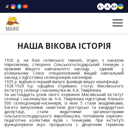
A−
A
A+
МАФК
НАША ВІКОВА ІСТОРІЯ
1920 р. на базі селянської гімназії, згідно з наказом
Наркомзему, створено Сільськогосподарський технікум з
правами вищого навчального закладу - єдиний у
колишньому Союзі спеціалізований вищий навчальний
заклад з підготовки селекціонерів-насіннярів.
1925 р. відбувся перший випуск фахівців вищої кваліфікації.
1928-1929 н.р. офіційно отримано статус Маслівського
Інституту селекції і насінництва ім. К.А. Тімірязєва.
За шістнадцять років свого існування Маслівський інститут
селекції і насінництва ім. К.А. Тімірязєва підготував близько
500 селекціонерів-насіннярів, із яких 5 стали академіками,
багато випускників захистили докторські та кандидатські
дисертації, стали видатними організаторами
сільськогосподарського виробництва, поповнили науково-
педагогічні колективи вузів і технікумів. При інституті
функціонувала агро профшкола з дворічним терміном