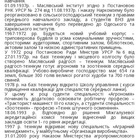
навчання.
01.09.1937р. - Маслівський інститут згідно з Постановою
РНК УРСР № 274 від 11.08.1937р. і наказу Наркомзему було
реорганізовано в сільськогосподарський технікум з правами
середнього навчального закладу, а студентів ВНЗ для
завершення навчання було переведено до Одеського та
Харківського інститутів.
1967-1972 рр. Будується новий учбовий корпус –
триповерхова будівля із усіма комунальними зручностями,
просторими аудиторіями, спортивним залом, бібліотекою,
актовим залом та низкою адміністративних приміщень.
У 1972 році Постановою Ради Міністрів УРСР №6 від
27.01.1972р. на базі технікуму і місцевого колгоспу було
створено Маслівський радгосп – технікум. Маслівський
радгосп-технікум готує агрономів та зоотехніків середньої
кваліфікації. Учбово-виробниче господарство має 654 га
землі, більше 300 голів великої рогатої худоби та 700 голів
свиней.
1978 р. на базі технікуму відкрито Школу управління ( курси
підвищення кваліфікації для спеціалістів середньої ланки).
У цьому ж році суденти спеціальності «Агрономія»
починають додатково освоювати робітничу професію –
«Тракторист-машиніст ІІІ-го класу», а студенти спеціальності
«Зоотехнія» - професію «Технік штучного осіменіння».
18.06.1993 р. Відповідно до рішення Міжгалузевої
акредитаційної комісії технікум віднесений до вищих
закладів освіти 1- го рівня акредитації.
1997 р. технікум відкриває нову спеціальність «Аграрний
менеджмент», у майбутньому «Організація виробництва».
31.01.2000 року Наказом Міністерства агропромислового