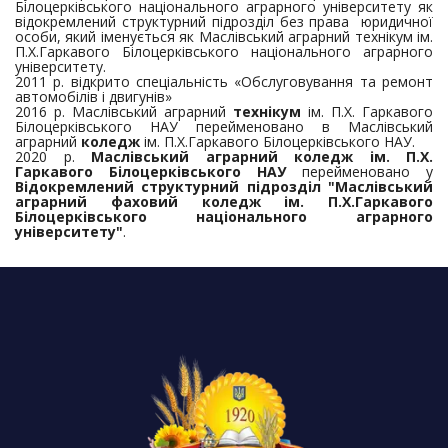
Білоцерківського національного аграрного університету як
відокремлений структурний підрозділ без права юридичної
особи, який іменується як Маслівський аграрний технікум ім.
П.Х.Гаркавого Білоцерківського національного аграрного
університету.
2011 р. відкрито спеціальність «Обслуговування та ремонт
автомобілів і двигунів»
2016 р. Маслівський аграрний
технікум
ім. П.Х. Гаркавого
Білоцерківського НАУ перейменовано в Маслівський
аграрний
коледж
ім. П.Х.Гаркавого Білоцерківського НАУ.
2020 р.
Маслівський аграрний коледж ім. П.Х.
Гаркавого Білоцерківського НАУ
перейменовано у
Відокремлений структурний підрозділ "Маслівський
аграрний фаховий коледж ім. П.Х.Гаркавого
Білоцерківського національного аграрного
університету"
.