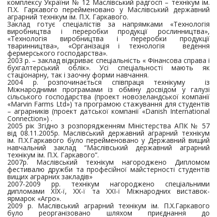
комплексу України № 12 Маслівський радгосп – технікум ім.
П.Х. Гаркавого перейменовано у Маслівський державний
аграрний технікум ім. П.Х. Гаркавого.
Заклад готує спеціалістів за напрямками «Технологія
виробництва і переробки продукції рослинництва»,
«Технологія виробництва і переробки продукції
тваринництва», «Організація і технологія ведення
фермерського господарства».
2003 р. – заклад відкриває спеціальність « Фінансова справа і
бухгалтерський облік». Усі спеціальності мають як
стаціонарну, так і заочну форми навчання.
2004 р. розпочинається співпраця технікуму із
Міжнародними програмами із обміну досвідом у галузі
сільського господарства (проект новозеландської компанії
«Marvin Farms Ltd») та програмою стажування для студентів
– аграрників (проект датської компанії «Danish International
Connection») .
2005 рік Згідно з розпорядженням Міністерства АПК № 57
від 08.11.2005р. Маслівський державний аграрний технікум
ім. П.Х.Гаркавого було перейменовано у Державний вищий
навчальний заклад “Маслівський державний аграрний
технікум ім. П.Х. Гаркавого”.
2007р. Маслівський технікум нагороджено Дипломом
фестивалю дружби та професійної майстерності студентів
вищих аграрних закладів»
2007-2009 рр. технікум нагороджено спеціальними
дипломами ХІХ-ї, ХХ-ї та ХХІ-ї Міжнародних виставок-
ярмарок «Агро».
2009 р. Маслівський аграрний технікум ім. П.Х.Гаркавого
було реорганізовано шляхом приєднання до